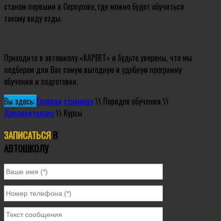
станем первыми в Серпухове, где можно будет обучиться
такому виду езды.
Приходите в автошколу «КАРВЕТ» и будьте уверены, что мы
подберем для Вас самую выгодную и удобную программу
обучения и подготовки.
Вы здесь:
Главная страница
\\
Порядок обучения
\\
Дополнительно
\\
Курсы
ЗАПИСАТЬСЯ
В
АВТОШКОЛУ