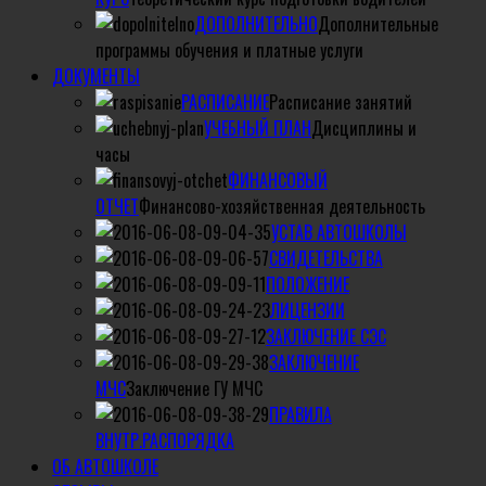
ДОПОЛНИТЕЛЬНО
Дополнительные
программы обучения и платные услуги
ДОКУМЕНТЫ
РАСПИСАНИЕ
Расписание занятий
УЧЕБНЫЙ ПЛАН
Дисциплины и
часы
ФИНАНСОВЫЙ
ОТЧЕТ
Финансово-хозяйственная деятельность
УСТАВ АВТОШКОЛЫ
СВИДЕТЕЛЬСТВА
ПОЛОЖЕНИЕ
ЛИЦЕНЗИИ
ЗАКЛЮЧЕНИЕ СЭС
ЗАКЛЮЧЕНИЕ
МЧС
Заключение ГУ МЧС
ПРАВИЛА
ВНУТР.РАСПОРЯДКА
ОБ АВТОШКОЛЕ