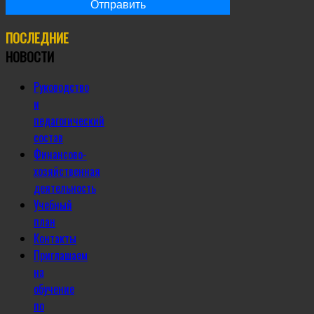
ПОСЛЕДНИЕ
НОВОСТИ
Руководство
и
педагогический
состав
Финансово-
хозяйственная
деятельность
Учебный
план
Контакты
Приглашаем
на
обучение
по