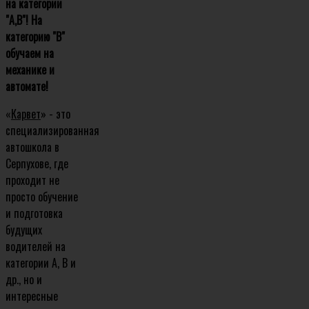
на категории
"А,В"! На
категорию "В"
обучаем на
механике и
автомате!
«
Карвет
» - это
специализированная
автошкола в
Серпухове, где
проходит не
просто обучение
и подготовка
будущих
водителей на
категории A, B и
др., но и
интересные