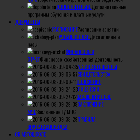
ДОПОЛНИТЕЛЬНО
Дополнительные
программы обучения и платные услуги
ДОКУМЕНТЫ
РАСПИСАНИЕ
Расписание занятий
УЧЕБНЫЙ ПЛАН
Дисциплины и
часы
ФИНАНСОВЫЙ
ОТЧЕТ
Финансово-хозяйственная деятельность
УСТАВ АВТОШКОЛЫ
СВИДЕТЕЛЬСТВА
ПОЛОЖЕНИЕ
ЛИЦЕНЗИИ
ЗАКЛЮЧЕНИЕ СЭС
ЗАКЛЮЧЕНИЕ
МЧС
Заключение ГУ МЧС
ПРАВИЛА
ВНУТР.РАСПОРЯДКА
ОБ АВТОШКОЛЕ