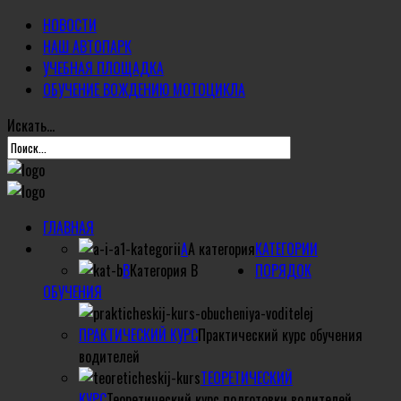
НОВОСТИ
НАШ АВТОПАРК
УЧЕБНАЯ ПЛОЩАДКА
ОБУЧЕНИЕ ВОЖДЕНИЮ МОТОЦИКЛА
Искать...
ГЛАВНАЯ
А
А категория
КАТЕГОРИИ
B
Категория B
ПОРЯДОК
ОБУЧЕНИЯ
ПРАКТИЧЕСКИЙ КУРС
Практический курс обучения
водителей
ТЕОРЕТИЧЕСКИЙ
КУРС
Теоретический курс подготовки водителей